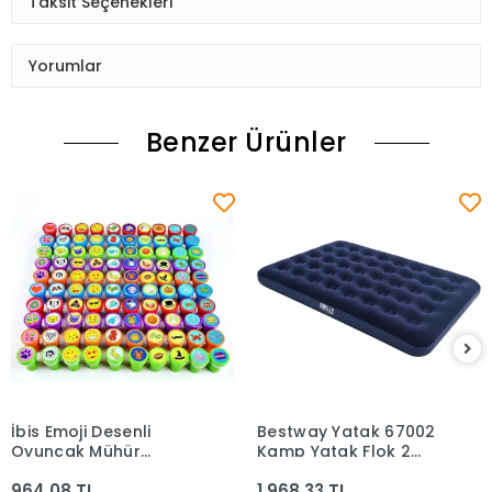
Taksit Seçenekleri
Yorumlar
Benzer Ürünler
İbis Emoji Desenli
Bestway Yatak 67002
Sepete Ekle
Sepete Ekle
Oyuncak Mühür
Kamp Yatak Flok 2
Pk.60*60 2160-5
Kişilik 191x137cm
964,08 TL
1.968,33 TL
916225 *4