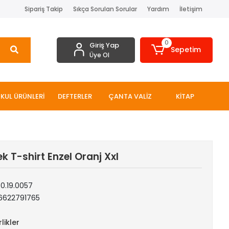
Sipariş Takip
Sıkça Sorulan Sorular
Yardım
İletişim
0
Giriş Yap
Sepetim
Üye Ol
KUL ÜRÜNLERİ
DEFTERLER
ÇANTA VALİZ
KİTAP
k T-shirt Enzel Oranj Xxl
50.19.0057
6622791765
likler