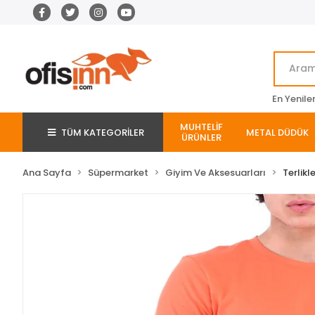
En Yenile
MUHTELİF
TÜM KATEGORİLER
METAL DÜDÜK
ÜRÜNLER
Ana Sayfa
Süpermarket
Giyim Ve Aksesuarları
Terlikl