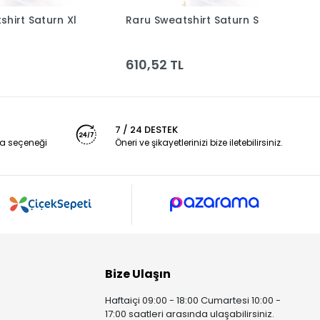
shirt Saturn Xl
Raru Sweatshirt Saturn S
R
Sepete Ekle
Sepete Ekle
610,52 TL
6
7 / 24 DESTEK
a seçeneği
Öneri ve şikayetlerinizi bize iletebilirsiniz.
Bize Ulaşın
Haftaiçi 09:00 - 18:00 Cumartesi 10:00 -
17:00 saatleri arasında ulaşabilirsiniz.