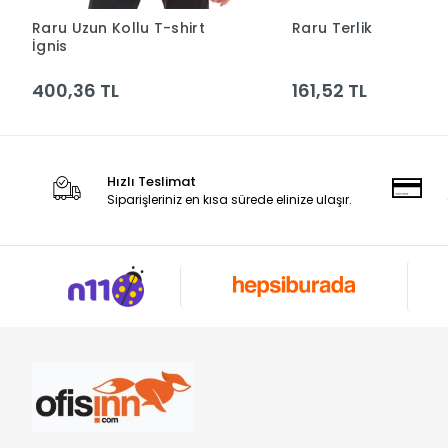
Raru Uzun Kollu T-shirt
Raru Terlik
Sepete Ekle
Sepete Ek
İgnis
400,36 TL
161,52 TL
Hızlı Teslimat
Siparişleriniz en kısa sürede elinize ulaşır.