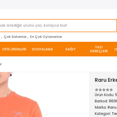
r
,
Çok Satanlar
,
En Çok Oylananlar
YAZI
OFİS ÜRÜNLERİ
DOSYALAMA
KAĞIT
O
GEREÇLERİ
er
Raru Erke
Ürün Kodu:
Barkod:
869
Marka:
Raru
Kategori:
Ter