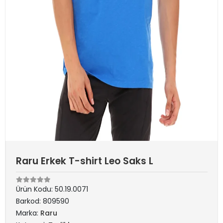
Raru Erkek T-shirt Leo Saks L
Ürün Kodu:
50.19.0071
Barkod:
809590
Marka:
Raru