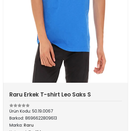
Raru Erkek T-shirt Leo Saks S
Ürün Kodu:
50.19.0067
Barkod:
8696622809613
Marka:
Raru