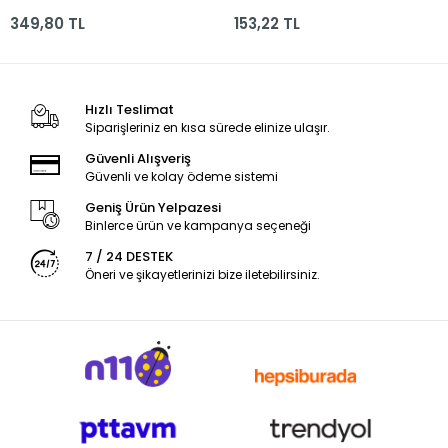
Silinebilir 15li
349,80 TL
153,22 TL
5281122715000
Hızlı Teslimat
Siparişleriniz en kısa sürede elinize ulaşır.
Güvenli Alışveriş
Güvenli ve kolay ödeme sistemi
Geniş Ürün Yelpazesi
Binlerce ürün ve kampanya seçeneği
7 / 24 DESTEK
Öneri ve şikayetlerinizi bize iletebilirsiniz.