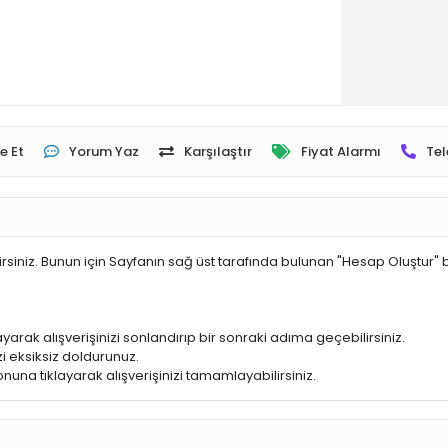
e Et
Yorum Yaz
Karşılaştır
Fiyat Alarmı
Tel
irsiniz. Bunun için Sayfanın sağ üst tarafında bulunan "Hesap Oluştur" 
yarak alışverişinizi sonlandırıp bir sonraki adıma geçebilirsiniz.
i eksiksiz doldurunuz.
nuna tıklayarak alışverişinizi tamamlayabilirsiniz.