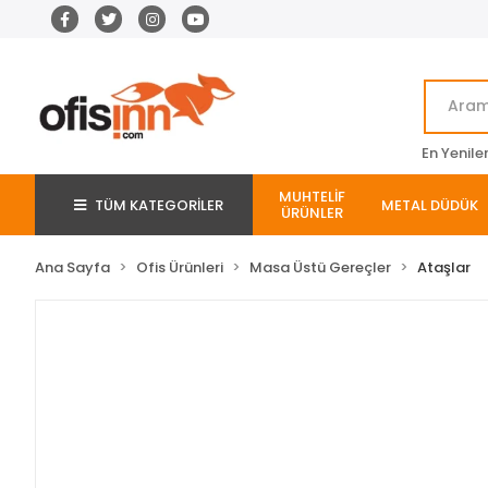
En Yenile
MUHTELİF
TÜM KATEGORİLER
METAL DÜDÜK
ÜRÜNLER
Ana Sayfa
Ofis Ürünleri
Masa Üstü Gereçler
Ataşlar