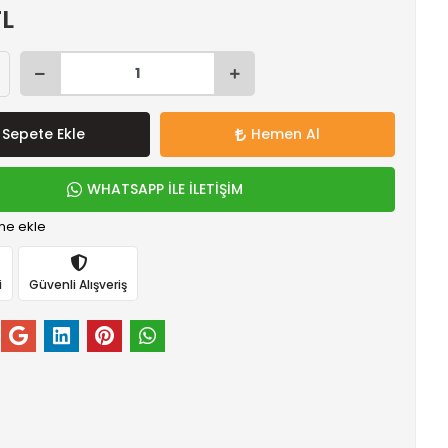
TL
Sepete Ekle
Hemen Al
WHATSAPP İLE İLETİŞİM
me ekle
i
Güvenli Alışveriş