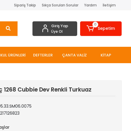
Sipariş Takip
Sıkça Sorulan Sorular
Yardım
İletişim
0
Giriş Yap
Sepetim
Üye Ol
KUL ÜRÜNLERİ
DEFTERLER
ÇANTA VALİZ
KİTAP
 1268 Cubbie Dev Renkli Turkuaz
05.33.SM06.0075
217126823
aşlar