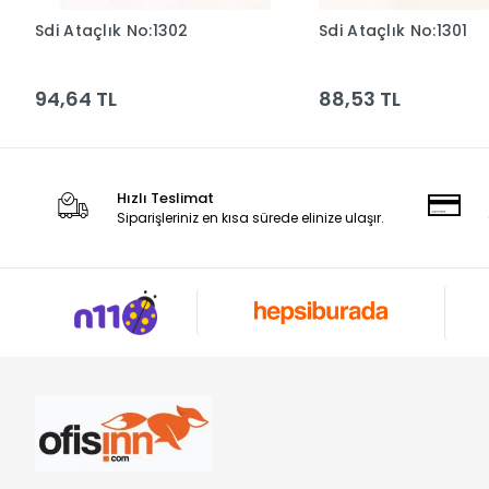
Sdi Ataçlık No:1302
Sdi Ataçlık No:1301
Sepete Ekle
Sepete Ek
94,64 TL
88,53 TL
Hızlı Teslimat
Siparişleriniz en kısa sürede elinize ulaşır.