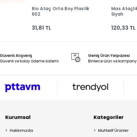
Rio Ataç Orta Boy Plastik
Mas Ataçlık
le
Sepete Ekle
602
Siyah
31,81 TL
120,33 TL
Güvenli Alışveriş
Geniş Ürün Yelpazesi
Güvenli ve kolay ödeme sistemi
Binlerce ürün ve kampany
Kurumsal
Kategoriler
Hakkımızda
Muhtelif Ürünler