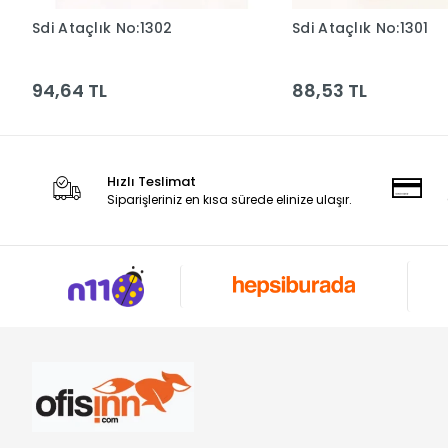
Sdi Ataçlık No:1302
Sdi Ataçlık No:1301
Sepete Ekle
Sepete Ek
94,64 TL
88,53 TL
Hızlı Teslimat
Siparişleriniz en kısa sürede elinize ulaşır.