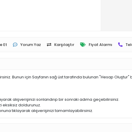
e Et
Yorum Yaz
Karşılaştır
Fiyat Alarmı
Tel
irsiniz. Bunun için Sayfanın sağ üst tarafında bulunan "Hesap Oluştur" 
yarak alışverişinizi sonlandırıp bir sonraki adıma geçebilirsiniz.
i eksiksiz doldurunuz.
nuna tıklayarak alışverişinizi tamamlayabilirsiniz.