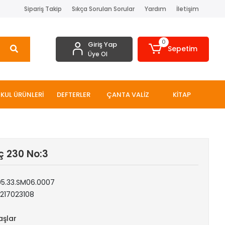
Sipariş Takip
Sıkça Sorulan Sorular
Yardım
İletişim
0
Giriş Yap
Sepetim
Üye Ol
KUL ÜRÜNLERİ
DEFTERLER
ÇANTA VALİZ
KİTAP
ç 230 No:3
05.33.SM06.0007
217023108
aşlar