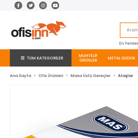
En Yenile
MUHTELİF
TÜM KATEGORİLER
METAL DÜDÜK
ÜRÜNLER
Ana Sayfa
Ofis Ürünleri
Masa Üstü Gereçler
Ataşlar