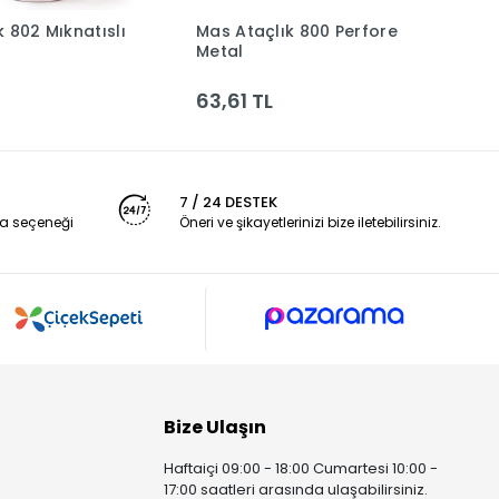
 802 Mıknatıslı
Mas Ataçlık 800 Perfore
M
Sepete Ekle
Sepete Ekle
Metal
B
63,61 TL
3
7 / 24 DESTEK
a seçeneği
Öneri ve şikayetlerinizi bize iletebilirsiniz.
Bize Ulaşın
Haftaiçi 09:00 - 18:00 Cumartesi 10:00 -
17:00 saatleri arasında ulaşabilirsiniz.