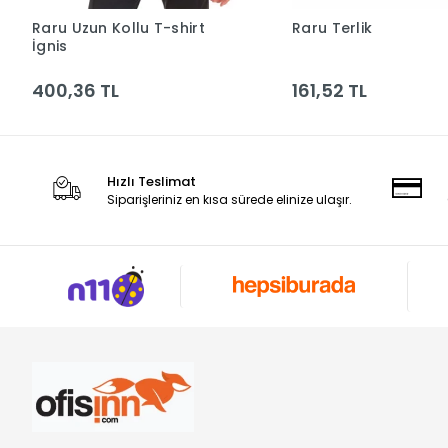
Raru Uzun Kollu T-shirt
Raru Terlik
Sepete Ekle
Sepete Ek
İgnis
400,36 TL
161,52 TL
Hızlı Teslimat
Siparişleriniz en kısa sürede elinize ulaşır.