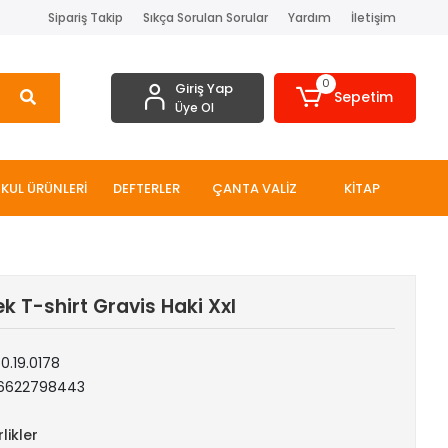
Sipariş Takip
Sıkça Sorulan Sorular
Yardım
İletişim
0
Giriş Yap
Sepetim
Üye Ol
KUL ÜRÜNLERİ
DEFTERLER
ÇANTA VALİZ
KİTAP
ek T-shirt Gravis Haki Xxl
0.19.0178
6622798443
likler