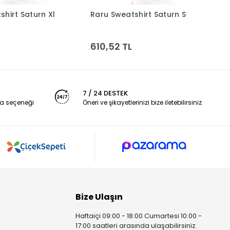
shirt Saturn Xl
Raru Sweatshirt Saturn S
R
Sepete Ekle
Sepete Ekle
610,52 TL
6
7 / 24 DESTEK
a seçeneği
Öneri ve şikayetlerinizi bize iletebilirsiniz.
Bize Ulaşın
Haftaiçi 09:00 - 18:00 Cumartesi 10:00 -
17:00 saatleri arasında ulaşabilirsiniz.