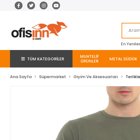
En Yenile
MUHTELİF
TÜM KATEGORİLER
METAL DÜDÜK
ÜRÜNLER
Ana Sayfa
Süpermarket
Giyim Ve Aksesuarları
Terlikl