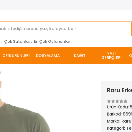
r
,
Çok Satanlar
,
En Çok Oylananlar
YAZI
OFİS ÜRÜNLERİ
DOSYALAMA
KAĞIT
O
GEREÇLERİ
er
Raru Erk
Ürün Kodu:
5
Barkod:
869
Marka:
Raru
Kategori:
Ter