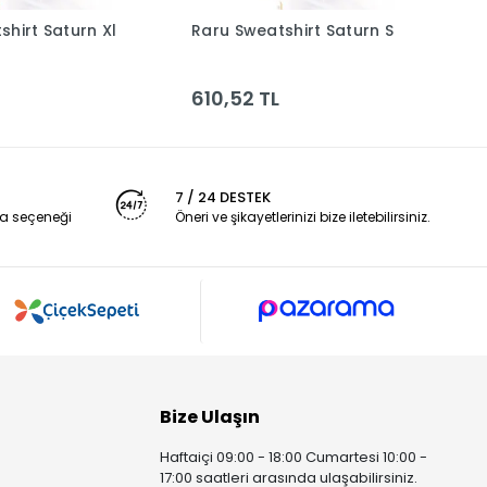
shirt Saturn Xl
Raru Sweatshirt Saturn S
R
Sepete Ekle
Sepete Ekle
610,52 TL
6
7 / 24 DESTEK
a seçeneği
Öneri ve şikayetlerinizi bize iletebilirsiniz.
Bize Ulaşın
Haftaiçi 09:00 - 18:00 Cumartesi 10:00 -
17:00 saatleri arasında ulaşabilirsiniz.