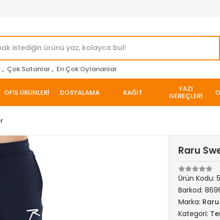
r
,
Çok Satanlar
,
En Çok Oylananlar
YAZI
OFİS ÜRÜNLERİ
DOSYALAMA
KAĞIT
O
GEREÇLERİ
er
Raru Swe
Ürün Kodu:
5
Barkod:
869
Marka:
Raru
Kategori:
Ter