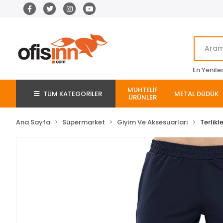
En Yenile
MUHTELİF
TÜM KATEGORİLER
METAL DÜDÜK
ÜRÜNLER
Ana Sayfa
Süpermarket
Giyim Ve Aksesuarları
Terlikl