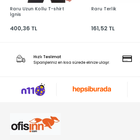
Raru Uzun Kollu T-shirt
Raru Terlik
Sepete Ekle
Sepete Ek
İgnis
400,36 TL
161,52 TL
Hızlı Teslimat
Siparişleriniz en kısa sürede elinize ulaşır.