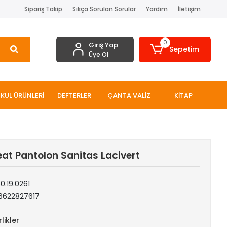
Sipariş Takip
Sıkça Sorulan Sorular
Yardım
İletişim
0
Giriş Yap
Sepetim
Üye Ol
KUL ÜRÜNLERİ
DEFTERLER
ÇANTA VALİZ
KİTAP
at Pantolon Sanitas Lacivert
0.19.0261
6622827617
likler