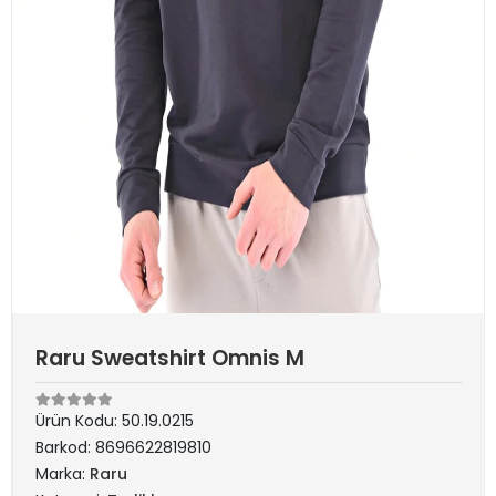
Raru Sweatshirt Omnis M
Ürün Kodu:
50.19.0215
Barkod:
8696622819810
Marka:
Raru